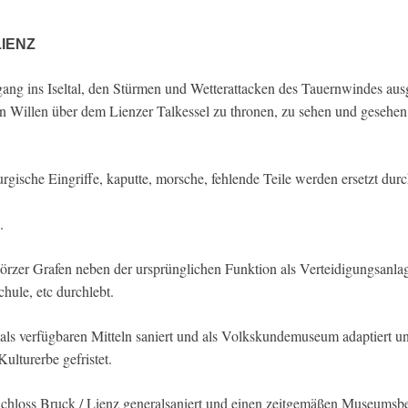
IENZ
ng ins Iseltal, den Stürmen und Wetterattacken des Tauernwindes ausge
en Willen über dem Lienzer Talkessel zu thronen, zu sehen und gesehe
urgische Eingriffe, kaputte, morsche, fehlende Teile werden ersetzt dur
.
örzer Grafen neben der ursprünglichen Funktion als Verteidigungsanla
ule, etc durchlebt.
s verfügbaren Mitteln saniert und als Volkskundemuseum adaptiert un
ulturerbe gefristet.
hloss Bruck / Lienz generalsaniert und einen zeitgemäßen Museumsbe