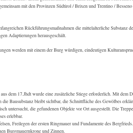
emeinsam mit den Provinzen Südtirol / Brixen und Trentino / Besseno 
angreichen Rückführungsmaßnahmen die mittelalterliche Substanz d
ngen Adaptierungen herausgeschält.
rungen werden mit einem der Burg würdigen, eindeutigen Kulturanspru
 aus dem 17.Jhdt wurde eine zusätzliche Stiege erforderlich. Mit dem 
die Bausubstanz bleibt sichtbar, die Schnittfläche des Gewölbes erklärt
 untersucht, die gefundenen Objekte vor Ort ausgestellt. Die Treppe 
es erlebbar.
elsen, Freilegen der ersten Ringmauer und Fundamente des Bergfrieds.
ichen Burgmauernkrone und Zinnen.