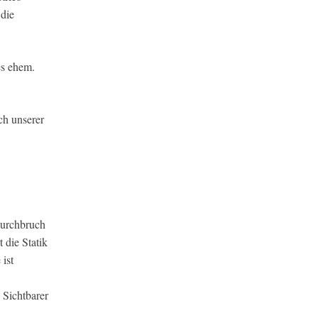
die
es ehem.
ch unserer
Durchbruch
 die Statik
ist
 Sichtbarer