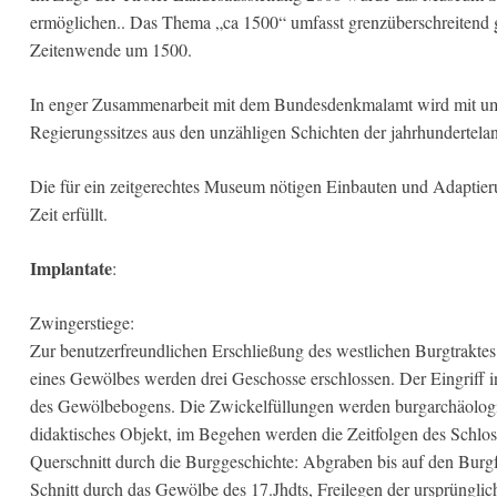
ermöglichen.. Das Thema „ca 1500“ umfasst grenzüberschreitend g
Zeitenwende um 1500.
In enger Zusammenarbeit mit dem Bundesdenkmalamt wird mit umf
Regierungssitzes aus den unzähligen Schichten der jahrhundertela
Die für ein zeitgerechtes Museum nötigen Einbauten und Adaptie
Zeit erfüllt.
Implantate
:
Zwingerstiege:
Zur benutzerfreundlichen Erschließung des westlichen Burgtraktes
eines Gewölbes werden drei Geschosse erschlossen. Der Eingriff in 
des Gewölbebogens. Die Zwickelfüllungen werden burgarchäologisch
didaktisches Objekt, im Begehen werden die Zeitfolgen des Schloss
Querschnitt durch die Burggeschichte: Abgraben bis auf den Burgf
Schnitt durch das Gewölbe des 17.Jhdts, Freilegen der ursprüngl