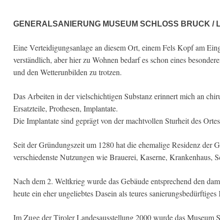
GENERALSANIERUNG MUSEUM SCHLOSS BRUCK / L
Eine Verteidigungsanlage an diesem Ort, einem Fels Kopf am Einga
verständlich, aber hier zu Wohnen bedarf es schon eines besonder
und den Wetterunbilden zu trotzen.
Das Arbeiten in der vielschichtigen Substanz erinnert mich an chir
Ersatzteile, Prothesen, Implantate.
Die Implantate sind geprägt von der machtvollen Sturheit des Ortes
Seit der Gründungszeit um 1280 hat die ehemalige Residenz der G
verschiedenste Nutzungen wie Brauerei, Kaserne, Krankenhaus, Sch
Nach dem 2. Weltkrieg wurde das Gebäude entsprechend den damal
heute ein eher ungeliebtes Dasein als teures sanierungsbedürftiges K
Im Zuge der Tiroler Landesausstellung 2000 wurde das Museum Sc