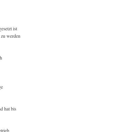
setzt ist
n zu werden
ch
ge
d hat bis
trieb